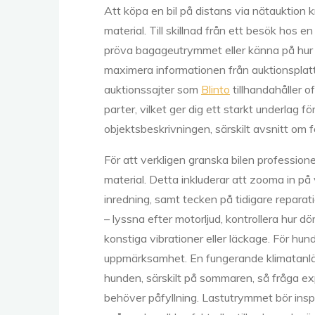
Att köpa en bil på distans via nätauktion kr
material. Till skillnad från ett besök hos e
pröva bagageutrymmet eller känna på hur
maximera informationen från auktionsplatt
auktionssajter som
Blinto
tillhandahåller o
parter, vilket ger dig ett starkt underlag 
objektsbeskrivningen, särskilt avsnitt om f
För att verkligen granska bilen professi
material. Detta inkluderar att zooma in på va
inredning, samt tecken på tidigare reparatio
– lyssna efter motorljud, kontrollera hur 
konstiga vibrationer eller läckage. För hun
uppmärksamhet. En fungerande klimatanläg
hunden, särskilt på sommaren, så fråga ex
behöver påfyllning. Lastutrymmet bör inspe