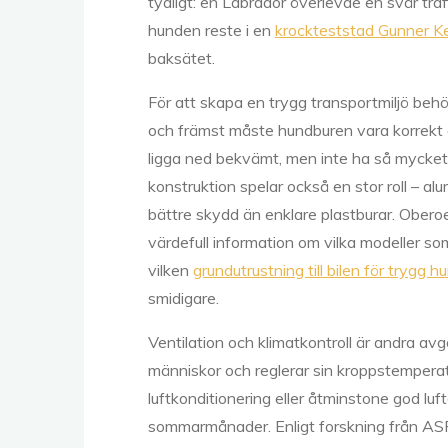
tydligt: en Labrador överlevde en svår traf
hunden reste i en
krockteststad Gunner K
baksätet.
För att skapa en trygg transportmiljö behöv
och främst måste hundburen vara korrekt
ligga ned bekvämt, men inte ha så mycket 
konstruktion spelar också en stor roll – a
bättre skydd än enklare plastburar. Ober
värdefull information om vilka modeller som
vilken
grundutrustning till bilen för trygg 
smidigare.
Ventilation och klimatkontroll är andra a
människor och reglerar sin kroppstempera
luftkonditionering eller åtminstone god luf
sommarmånader. Enligt forskning från ASP