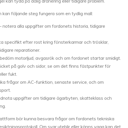
gel kan tyda på dålig dränering eller tidigare problem.
 kan följande steg fungera som en tydlig mall:
 notera alla uppgifter om fordonets historia, tidigare
eta specifikt efter rost kring fönsterkarmar och trösklar,
digare reparationer.
 – bedöm motorljud, avgasrök och om fordonet startar smidigt.
cket på golv och sidor, se om det finns fästpunkter för
ler fukt.
fika frågor om AC-funktion, senaste service, och om
sport.
dnota uppgifter om tidigare ägarbyten, skatteklass och
ng.
plattform bör kunna besvara frågor om fordonets tekniska
 besiktningsprotokoll. Om svar uteblir eller känns vaga kan det