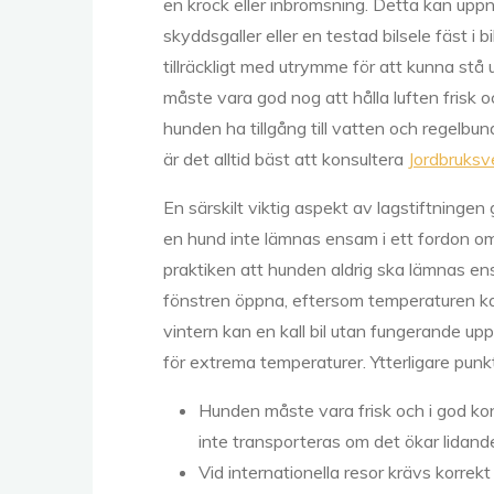
en krock eller inbromsning. Detta kan up
skyddsgaller eller en testad bilsele fäst
tillräckligt med utrymme för att kunna stå
måste vara god nog att hålla luften frisk 
hunden ha tillgång till vatten och regelbun
är det alltid bäst att konsultera
Jordbruksve
En särskilt viktig aspekt av lagstiftningen g
en hund inte lämnas ensam i ett fordon om 
praktiken att hunden aldrig ska lämnas e
fönstren öppna, eftersom temperaturen kan 
vintern kan en kall bil utan fungerande u
för extrema temperaturer. Ytterligare punkte
Hunden måste vara frisk och i god kon
inte transporteras om det ökar lidand
Vid internationella resor krävs korrek