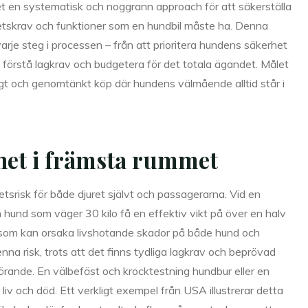
et en systematisk och noggrann approach för att säkerställa
hetskrav och funktioner som en hundbil måste ha. Denna
rje steg i processen – från att prioritera hundens säkerhet
tt förstå lagkrav och budgetera för det totala ägandet. Målet
ryggt och genomtänkt köp där hundens välmående alltid står i
het i främsta rummet
hetsrisk för både djuret självt och passagerarna. Vid en
en hund som väger 30 kilo få en effektiv vikt på över en halv
f som kan orsaka livshotande skador på både hund och
na risk, trots att det finns tydliga lagkrav och beprövad
görande. En välbefäst och krocktestning hundbur eller en
liv och död. Ett verkligt exempel från USA illustrerar detta