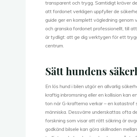
transparent och trygg. Samtidigt kräver d
att fordonet verkligen uppfyller de säker
guide ger en komplett vägledning genom va
och granska fordonet professionellt, till a
är tydligt: att ge dig verktygen för ett t
centrum.
Sätt hundens säker
En lös hund i bilen utgör en allvarlig säker
kraftig inbromsning eller en kollision kan 
ton när G-krafterna verkar – en katastro
människa. Dessvärre underskattas ofta den
forskning som visar att rätt säkring är av
godkänd bilsele kan göra skillnaden mellan 