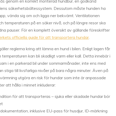
pnås genom en korrekt monterad hundbur, en godkänd
 i bilens säkerhetsbältessystem. Dessutom måste hunden ha
 upp, vända sig om och ligga ner bekvämt. Ventilationen
och temperaturen på en säker nivå, och på längre resor ska
dna pauser. För en komplett översikt av gällande föreskrifter
rkets officiella guide för att transportera hundar
.
äller reglerna kring att lämna en hund i bilen. Enligt lagen får
temperaturen kan bli skadligt varm eller kall. Detta innebär i
nsam i en parkerad bil under sommarmånader, inte ens med
stiga till livsfarliga nivåer på bara några minuter. Även på
ppvärmning utgöra en risk för hundar som inte är anpassade
r att hålla i minnet inkluderar:
dition för att transporteras – sjuka eller skadade hundar bör
et
t dokumentation, inklusive EU-pass för husdjur, ID-märkning