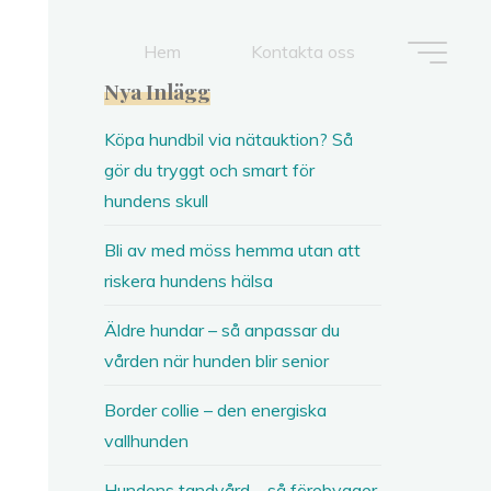
Hem
Kontakta oss
Nya Inlägg
Köpa hundbil via nätauktion? Så
gör du tryggt och smart för
hundens skull
Bli av med möss hemma utan att
riskera hundens hälsa
Äldre hundar – så anpassar du
vården när hunden blir senior
Border collie – den energiska
vallhunden
Hundens tandvård – så förebygger