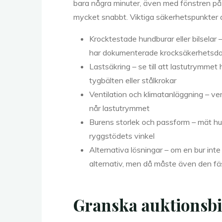
bara några minuter, även med fönstren på
mycket snabbt. Viktiga säkerhetspunkter at
Krocktestade hundburar eller bilselar
har dokumenterade krocksäkerhetsd
Lastsäkring – se till att lastutrymmet 
tygbälten eller stålkrokar
Ventilation och klimatanläggning – ver
når lastutrymmet
Burens storlek och passform – mät hu
ryggstödets vinkel
Alternativa lösningar – om en bur inte
alternativ, men då måste även den fäs
Granska auktionsbil