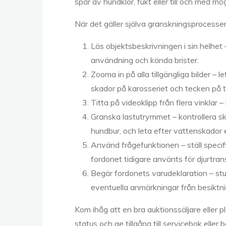
spår av hundklor, fukt eller till och med mö
När det gäller själva granskningsprocessen
Läs objektsbeskrivningen i sin helhet –
användning och kända brister.
Zooma in på alla tillgängliga bilder – l
skador på karosseriet och tecken på ti
Titta på videoklipp från flera vinklar
Granska lastutrymmet – kontrollera ski
hundbur, och leta efter vattenskador el
Använd frågefunktionen – ställ speci
fordonet tidigare använts för djurtran
Begär fordonets varudeklaration – stu
eventuella anmärkningar från besiktni
Kom ihåg att en bra auktionssäljare eller 
status och ge tillgång till servicebok eller