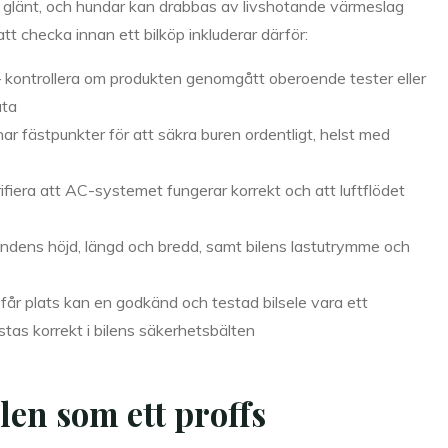
 glänt, och hundar kan drabbas av livshotande värmeslag
t checka innan ett bilköp inkluderar därför:
 – kontrollera om produkten genomgått oberoende tester eller
ata
har fästpunkter för att säkra buren ordentligt, helst med
ifiera att AC-systemet fungerar korrekt och att luftflödet
ndens höjd, längd och bredd, samt bilens lastutrymme och
 får plats kan en godkänd och testad bilsele vara ett
tas korrekt i bilens säkerhetsbälten
en som ett proffs