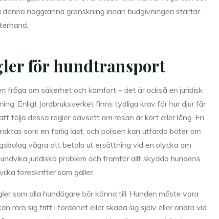
d i denna noggranna granskning innan budgivningen startar
terhand.
gler för hundtransport
 en fråga om säkerhet och komfort – det är också en juridisk
ng. Enligt Jordbruksverket finns tydliga krav för hur djur får
tt följa dessa regler oavsett om resan är kort eller lång. En
raktas som en farlig last, och polisen kan utfärda böter om
ngsbolag vägra att betala ut ersättning vid en olycka om
 undvika juridiska problem och framför allt skydda hundens
vilka föreskrifter som gäller.
gler som alla hundägare bör känna till. Hunden måste vara
 röra sig fritt i fordonet eller skada sig själv eller andra vid