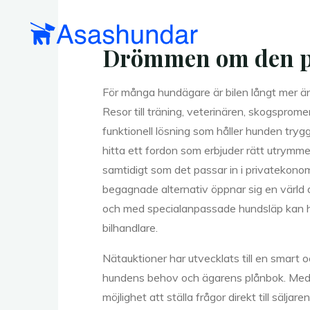
Skip
to
content
Drömmen om den pe
För många hundägare är bilen långt mer ä
Resor till träning, veterinären, skogspro
funktionell lösning som håller hunden try
hitta ett fordon som erbjuder rätt utrymme,
samtidigt som det passar in i privatekonomi
begagnade alternativ öppnar sig en värld av
och med specialanpassade hundsläp kan hitt
bilhandlare.
Nätauktioner har utvecklats till en smart o
hundens behov och ägarens plånbok. Med t
möjlighet att ställa frågor direkt till sälj