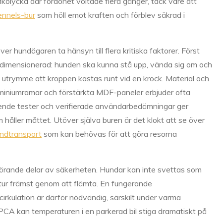
ikolycka där fordonet voltade flera gånger, tack vare att
ennels-bur
som höll emot kraften och förblev säkrad i
er hundägaren ta hänsyn till flera kritiska faktorer. Först
 dimensionerad: hunden ska kunna stå upp, vända sig om och
utrymme att kroppen kastas runt vid en krock. Material och
luminiumramar och förstärkta MDF-paneler erbjuder ofta
oende tester och verifierade användarbedömningar ger
 håller måttet. Utöver själva buren är det klokt att se över
hundtransport
som kan behövas för att göra resorna
vgörande delar av säkerheten. Hundar kan inte svettas som
tur främst genom att flämta. En fungerande
tcirkulation är därför nödvändig, särskilt under varma
CA kan temperaturen i en parkerad bil stiga dramatiskt på