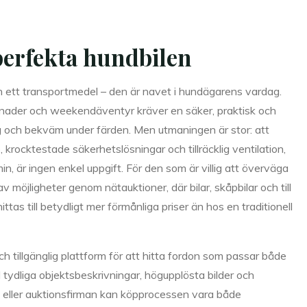
rfekta hundbilen
n ett transportmedel – den är navet i hundägarens vardag.
menader och weekendäventyr kräver en säker, praktisk och
gg och bekväm under färden. Men utmaningen är stor: att
 krocktestade säkerhetslösningar och tillräcklig ventilation,
n, är ingen enkel uppgift. För den som är villig att överväga
 möjligheter genom nätauktioner, där bilar, skåpbilar och till
as till betydligt mer förmånliga priser än hos en traditionell
ch tillgänglig plattform för att hitta fordon som passar både
ydliga objektsbeskrivningar, högupplösta bilder och
aren eller auktionsfirman kan köpprocessen vara både