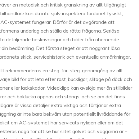
äver en metodisk och kritisk granskning av allt tillgängligt
n bilhandlare kan du inte själv inspektera fordonet fysiskt,
 AC-systemet fungerar. Därför är det avgörande att
formens underlag och ställa de rätta frågorna. Seriösa
fta detaljerade beskrivningar och bilder från oberoende
för din bedömning. Det första steget är att noggrant läsa
ordonets skick, servicehis­torik och eventuella anmärkningar.
onellt rekommenderas en steg-för-steg-genomgång av allt
rje bild för att leta efter rost, buckligor, slitage på däck och
ner eller lackskador. Videoklipp kan avslöja mer än stillbilder
dörrar och baklucka öppnas och stängs, och se om det finns
dägare är vissa detaljer extra viktiga och förtjänar extra
gning är inte bara bekväm utan potentiellt livräddande för
plicit om AC-systemet har servicats nyligen eller om det
kteras noga för att se hur slitet golvet och väggarna är –