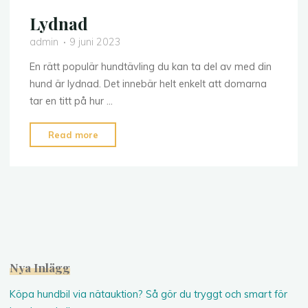
Lydnad
admin
9 juni 2023
En rätt populär hundtävling du kan ta del av med din
hund är lydnad. Det innebär helt enkelt att domarna
tar en titt på hur …
"Lydnad"
Read more
Nya Inlägg
Köpa hundbil via nätauktion? Så gör du tryggt och smart för