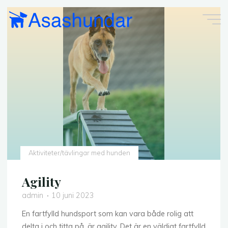
Skip
to
content
Aktiviteter/tävlingar med hunden
Agility
admin
10 juni 2023
En fartfylld hundsport som kan vara både rolig att
delta i och titta på, är agility. Det är en väldigt fartfylld