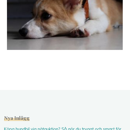
Nya Inlägg
Köpa hundbil via nätauktion? Så gör du tryggt och smart för