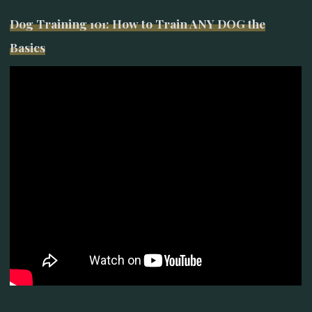
Dog Training 101: How to Train ANY DOG the
Basics